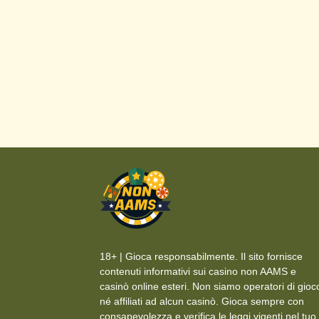
18+ | Gioca responsabilmente. Il sito fornisce
contenuti informativi sui casino non AAMS e
casinò online esteri. Non siamo operatori di gioc
né affiliati ad alcun casinò. Gioca sempre con
consapevolezza e verifica le leggi vigenti nel tuo