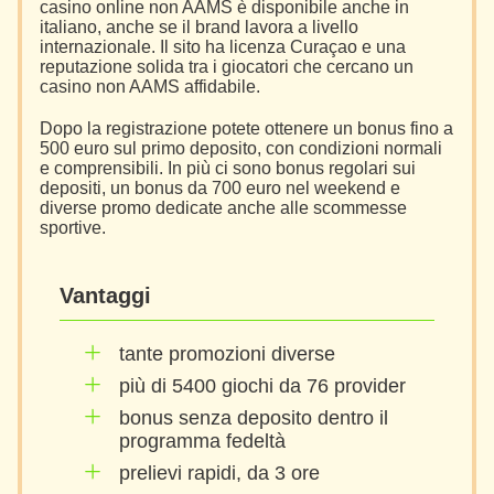
casino online non AAMS è disponibile anche in
italiano, anche se il brand lavora a livello
internazionale. Il sito ha licenza Curaçao e una
reputazione solida tra i giocatori che cercano un
casino non AAMS affidabile.
Dopo la registrazione potete ottenere un bonus fino a
500 euro sul primo deposito, con condizioni normali
e comprensibili. In più ci sono bonus regolari sui
depositi, un bonus da 700 euro nel weekend e
diverse promo dedicate anche alle scommesse
sportive.
Vantaggi
tante promozioni diverse
più di 5400 giochi da 76 provider
bonus senza deposito dentro il
programma fedeltà
prelievi rapidi, da 3 ore