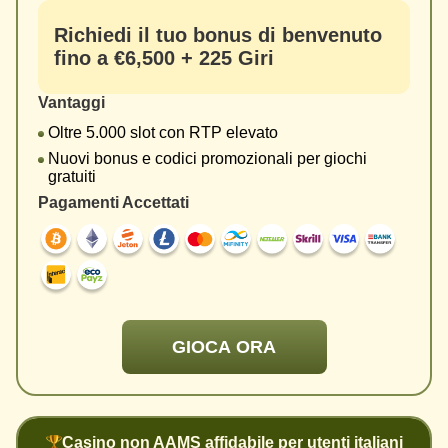
Richiedi il tuo bonus di benvenuto
fino a €6,500 + 225 Giri
Vantaggi
Oltre 5.000 slot con RTP elevato
Nuovi bonus e codici promozionali per giochi
gratuiti
Pagamenti Accettati
GIOCA ORA
Casino non AAMS affidabile per utenti italiani