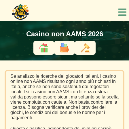
Casino non AAMS 2026
Se analizzo le ricerche dei giocatori italiani, i casino
online non AAMS risultano ogni anno più richiesti in
Italia, anche se non sono sostenuti dai regolatori
locali. I siti casino non AAMS con licenza estera
valida possono essere sicuri, ma soltanto se la scelta
viene compiuta con cautela. Non basta controllare la
licenza. Bisogna verificare anche i provider dei
giochi, le condizioni dei bonus e le norme per i
pagamenti.
Questa classifica indipendente dei migliori casinò