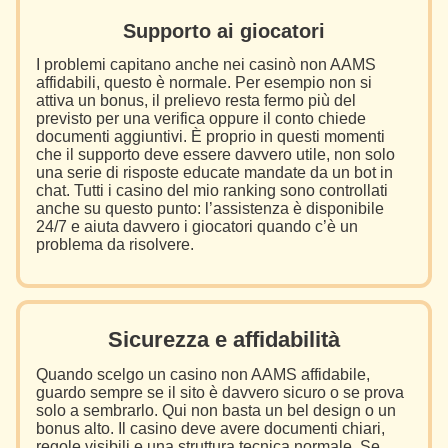
Supporto ai giocatori
I problemi capitano anche nei casinò non AAMS
affidabili, questo è normale. Per esempio non si
attiva un bonus, il prelievo resta fermo più del
previsto per una verifica oppure il conto chiede
documenti aggiuntivi. È proprio in questi momenti
che il supporto deve essere davvero utile, non solo
una serie di risposte educate mandate da un bot in
chat. Tutti i casino del mio ranking sono controllati
anche su questo punto: l’assistenza è disponibile
24/7 e aiuta davvero i giocatori quando c’è un
problema da risolvere.
Sicurezza e affidabilità
Quando scelgo un casino non AAMS affidabile,
guardo sempre se il sito è davvero sicuro o se prova
solo a sembrarlo. Qui non basta un bel design o un
bonus alto. Il casino deve avere documenti chiari,
regole visibili e una struttura tecnica normale. Se