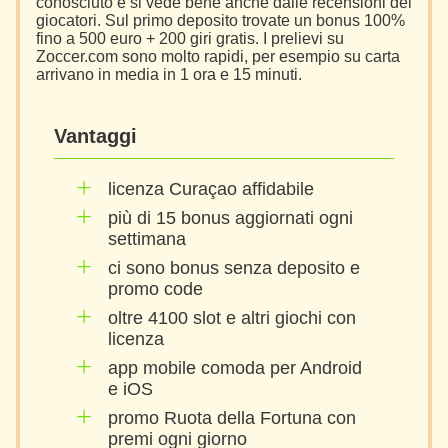
conosciuto e si vede bene anche dalle recensioni dei
giocatori. Sul primo deposito trovate un bonus 100%
fino a 500 euro + 200 giri gratis. I prelievi su
Zoccer.com sono molto rapidi, per esempio su carta
arrivano in media in 1 ora e 15 minuti.
Vantaggi
licenza Curaçao affidabile
più di 15 bonus aggiornati ogni
settimana
ci sono bonus senza deposito e
promo code
oltre 4100 slot e altri giochi con
licenza
app mobile comoda per Android
e iOS
promo Ruota della Fortuna con
premi ogni giorno