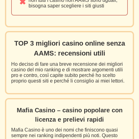
non tutti i casinò non AAMS sono uguali,
bisogna saper scegliere i siti giusti
TOP 3 migliori casino online senza
AAMS: recensioni utili
Ho deciso di fare una breve recensione dei migliori
casino del mio ranking e di mostrare argomenti utili
pro e contro, così capite subito perché ho scelto
proprio questi siti e perché li consiglio ai miei lettori.
Mafia Casino – casino popolare con
licenza e prelievi rapidi
Mafia Casino è uno dei nomi che finiscono quasi
sempre nei ranking indipendenti più noti. Questo