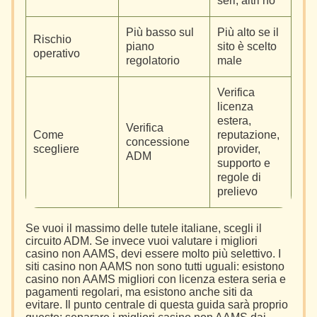
seri, altri no
Più basso sul
Più alto se il
Rischio
piano
sito è scelto
operativo
regolatorio
male
Verifica
licenza
estera,
Verifica
Come
reputazione,
concessione
scegliere
provider,
ADM
supporto e
regole di
prelievo
Se vuoi il massimo delle tutele italiane, scegli il
circuito ADM. Se invece vuoi valutare i migliori
casino non AAMS, devi essere molto più selettivo. I
siti casino non AAMS non sono tutti uguali: esistono
casino non AAMS migliori con licenza estera seria e
pagamenti regolari, ma esistono anche siti da
evitare. Il punto centrale di questa guida sarà proprio