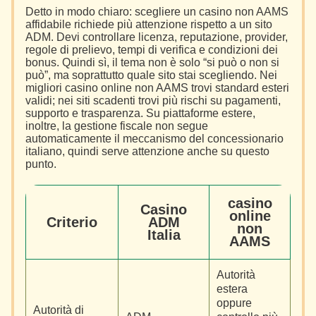
Detto in modo chiaro: scegliere un casino non AAMS
affidabile richiede più attenzione rispetto a un sito
ADM. Devi controllare licenza, reputazione, provider,
regole di prelievo, tempi di verifica e condizioni dei
bonus. Quindi sì, il tema non è solo “si può o non si
può”, ma soprattutto quale sito stai scegliendo. Nei
migliori casino online non AAMS trovi standard esteri
validi; nei siti scadenti trovi più rischi su pagamenti,
supporto e trasparenza. Su piattaforme estere,
inoltre, la gestione fiscale non segue
automaticamente il meccanismo del concessionario
italiano, quindi serve attenzione anche su questo
punto.
casino
Casino
online
Criterio
ADM
non
Italia
AAMS
Autorità
estera
oppure
Autorità di