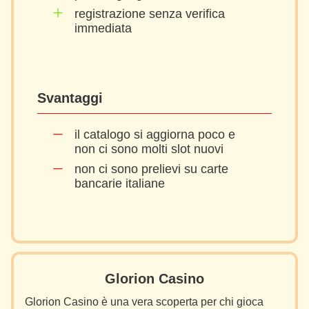
registrazione senza verifica
immediata
Svantaggi
il catalogo si aggiorna poco e
non ci sono molti slot nuovi
non ci sono prelievi su carte
bancarie italiane
Glorion Casino
Glorion Casino è una vera scoperta per chi gioca