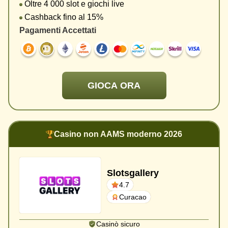
Oltre 4 000 slot e giochi live
Cashback fino al 15%
Pagamenti Accettati
GIOCA ORA
Casino non AAMS moderno 2026
Slotsgallery
4.7
Curacao
Casinò sicuro