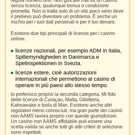
regola numero uno. Non giocare mai su un casino
senza licenza, qualunque bonus o condizione
prometta. Non si tratta solo di un sito poco serio dove
il prelievo può diventare un problema. È anche un
rischio per i tuoi dati personali e per il tuo denaro.
Esistono due tipi principali di licenze per i casino
online:
licenze nazionali, per esempio ADM in Italia,
Spillemyndigheden in Danimarca e
Spelinspektionen in Svezia.
licenze estere, cioè autorizzazioni
internazionali che permettono al casino di
operare in più paesi allo stesso tempo.
Io preferisco proprio la seconda categoria. Mi fido
delle licenze di Curaçao, Malta, Gibilterra,
Kahnawake e Isola di Man. Esistono anche altri
regolatori meno conosciuti, ma gran parte dei casinò
non AAMS lavora proprio con queste giurisdizioni.
Un casino non AAMS affidabile può essere una
scelta valida se anche tutti gli altri criteri di selezione
sono rispettati.